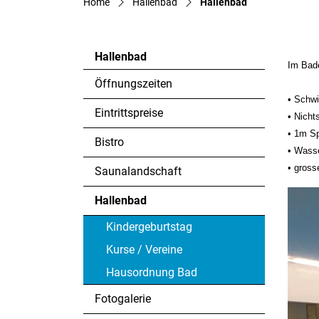
(ausgewählt)
Home
Hallenbad
Hallenbad
Hallenbad
Im Bade
Öffnungszeiten
• Schwi
Eintrittspreise
• Nicht
• 1m Sp
Bistro
• Wass
• gross
Saunalandschaft
Hallenbad
(ausgewählt)
Kindergeburtstag
Kurse / Vereine
Hausordnung Bad
Fotogalerie