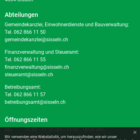
Abteilungen
Gemeindekanzlei, Einwohnerdienste und Bauverwaltung:
Tel.
062 866 11 50
gemeindekanzlei@sisseln.ch
Finanzverwaltung und Steueramt:
Tel.
062 866 11 55
finanzverwaltung@sisseln.ch
steueramt@sisseln.ch
Betreibungsamt:
Tel. 062 866 11 57
betreibungsamt@sisseln.ch
Öffnungszeiten
Mo:
09:30 - 11:30 Uhr | 14:00 - 18:00 Uhr
×
Webstatistik
Di:
geschlossen
Wir verwenden eine Webstatistik, um herauszufinden, wie wir unser