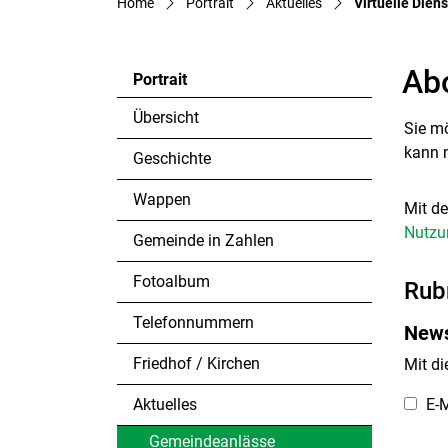
Home
Portrait
Aktuelles
Virtuelle Dien
Ab
Portrait
Übersicht
Sie mö
kann 
Geschichte
Wappen
Mit d
Nutzu
Gemeinde in Zahlen
Fotoalbum
Rub
Telefonnummern
News
Friedhof / Kirchen
Mit d
Aktuelles
E-M
Gemeindeanlässe